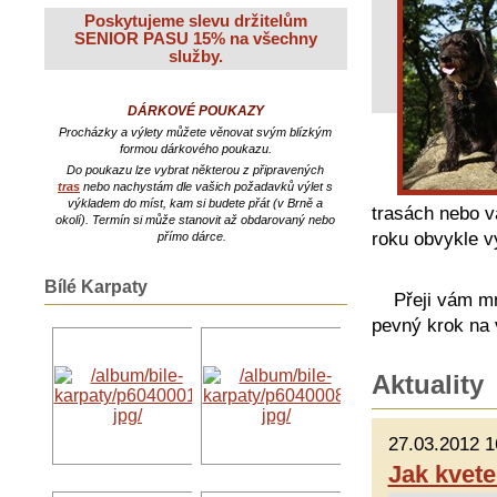
Poskytujeme slevu držitelům
SENIOR PASU 15% na všechny
služby.
DÁRKOVÉ POUKAZY
Procházky a výlety můžete věnovat svým blízkým
formou dárkového poukazu.
Do poukazu lze vybrat některou z připravených
tras
nebo nachystám dle vašich požadavků výlet s
výkladem do míst, kam si budete přát (v Brně a
trasách nebo v
okolí). Termín si může stanovit až obdarovaný nebo
roku obvykle v
přímo dárce.
Bílé Karpaty
Přeji vám množ
pevný krok na 
Aktuality
27.03.2012 1
Jak kvet