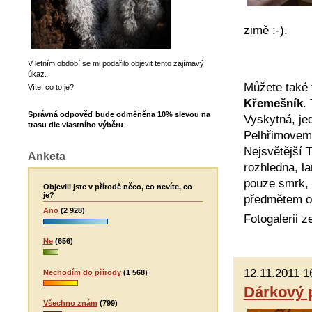
zimě :-).
V letním období se mi podařilo objevit tento zajímavý
úkaz.
Můžete také v
Víte, co to je?
Křemešník
.
Správná odpověď bude odměněna 10% slevou
na
Vyskytná, je
trasu dle vlastního výběru
.
Pelhřimovem.
Nejsvětější T
Anketa
rozhledna, l
pouze smrk, 
Objevili jste v přírodě něco, co nevíte, co
je?
předmětem oc
Ano
(2 928)
Fotogalerii 
Ne
(656)
12.11.2011 1
Nechodím do přírody
(1 568)
Dárkový 
Všechno znám
(799)