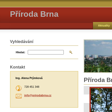
Příroda Brna
Aktuality
Vyhledávání
Hledat:
Kontakt
Ing. Alena Prýmková
Příroda B
728 451 348
info@pri
rodabrna
.cz