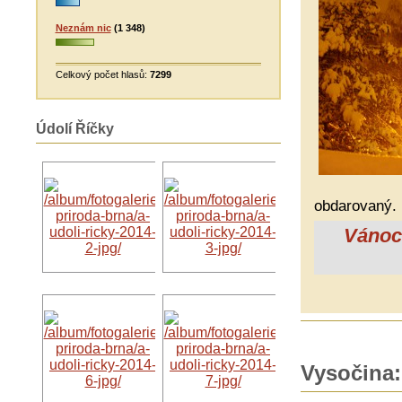
Neznám nic
(1 348)
Celkový počet hlasů:
7299
Údolí Říčky
obdarovaný.
Vánoce
Vysočina