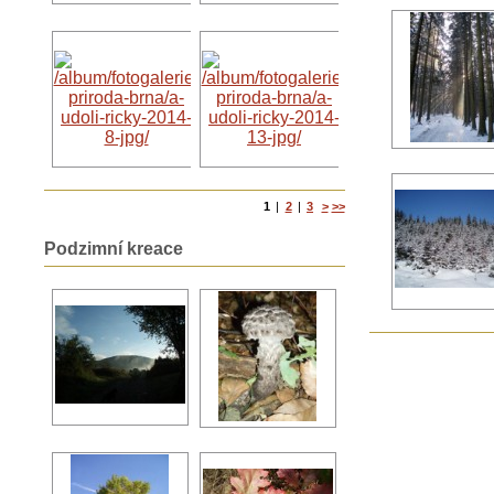
1
|
2
|
3
>
>>
Podzimní kreace