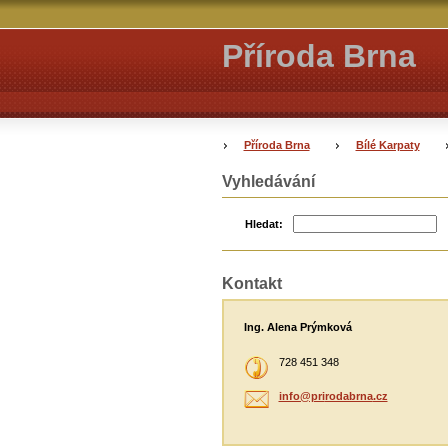
Příroda Brna
Příroda Brna
Bílé Karpaty
Vyhledávání
Hledat:
Kontakt
Ing. Alena Prýmková
728 451 348
info@pri
rodabrna
.cz