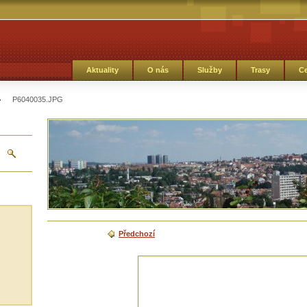
Aktuality
O nás
Služby
Trasy
Ce
P6040035.JPG
Předchozí