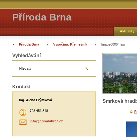
Příroda Brna
Aktuality
Příroda Brna
Vysočina: Křemešník
Image00004.jpg
Vyhledávání
Hledat:
Kontakt
Ing. Alena Prýmková
Smrková hrad
728 451 348
P
info@pri
rodabrna
.cz