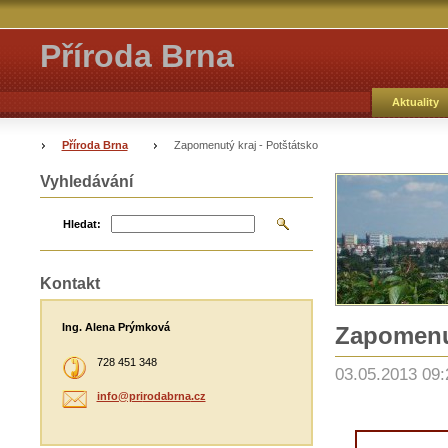
Příroda Brna
Aktuality
Příroda Brna
Zapomenutý kraj - Potštátsko
Vyhledávání
Hledat:
Kontakt
Ing. Alena Prýmková
Zapomenut
728 451 348
03.05.2013 09:
info@pri
rodabrna
.cz