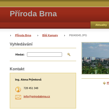
Příroda Brna
Aktuality
Příroda Brna
Bílé Karpaty
P6040045.JPG
Vyhledávání
Hledat:
Kontakt
Ing. Alena Prýmková
P
728 451 348
info@pri
rodabrna
.cz